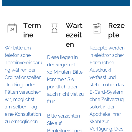
Term
Wart
Reze
ine
ezeit
pte
en
Wir bitte um
Rezepte werden
telefonische
in elektronischer
Diese liegen in
Terminvereinbaru
Form (ohne
der Regel unter
ng währen der
Ausdruck)
30 Minuten. Bitte
Ordinationszeiten
verfasst und
kommen Sie
. In dringenden
stehen über das
pünktlich aber
Fällen versuchen
E-Card-System
auch nicht viel zu
wir, möglichst
ohne Zeitverzug
früh.
am selben Tag
sofort in der
eine Konsultation
Apotheke Ihrer
Bitte verzichten
zu ermöglichen.
Wahl zur
Sie auf
Verfügung. Dies
Begleitpersonen,