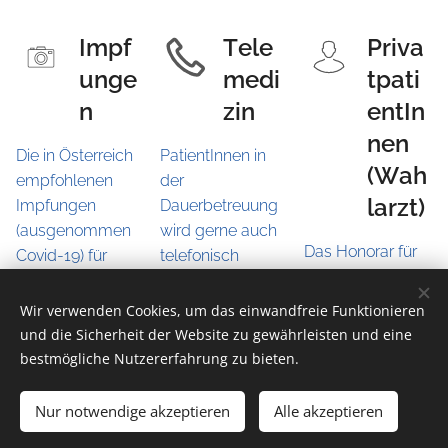
Impf
Tele
Priva
unge
medi
tpati
n
zin
entIn
nen
Die in Österreich
PatientInnen in
(Wah
empfohlenen
der
larzt)
Impfungen
Dauerbetreuung
(ausgenommen
wird gerne auch
Das Honorar für
Covid-19) für
telefonisch
die Erstordination
Erwachsene
geholfen. Ebenso
inkl Erhebung der
werden in der
ist es möglich,
Wir verwenden Cookies, um das einwandfreie Funktionieren
Krankengeschich
Ordination
dass
und die Sicherheit der Website zu gewährleisten und eine
te, Befundstudiu
angeboten. Dies
elektronische
bestmögliche Nutzererfahrung zu bieten.
m,
sind u.a.
Rezepte per Mail
Untersuchung,
Immunisierungen
oder Telefon
Nur notwendige akzeptieren
Alle akzeptieren
EKG,
gegen Grippe,
angefordert